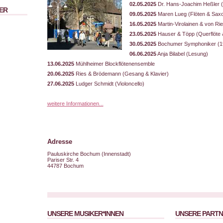
02.05.2025
Dr. Hans-Joachim Heßler (O
ER
09.05.2025
Maren Lueg (Flöten & Sax
16.05.2025
Martin-Virolainen & von Ri
23.05.2025
Hauser & Töpp (Querflöte &
30.05.2025
Bochumer Symphoniker (19
06.06.2025
Anja Bilabel (Lesung)
13.06.2025
Mühlheimer Blockflötenensemble
20.06.2025
Ries & Brödemann (Gesang & Klavier)
27.06.2025
Ludger Schmidt (Violoncello)
weitere Informationen...
Adresse
Pauluskirche Bochum (Innenstadt)
Pariser Str. 4
44787 Bochum
UNSERE MUSIKER*INNEN
UNSERE PART