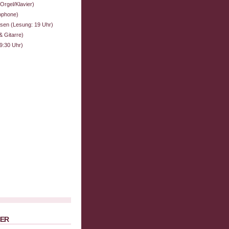
rgel/Klavier)
ophone)
esen (Lesung: 19 Uhr)
 Gitarre)
:30 Uhr)
NER