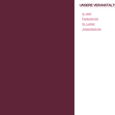
UNSERE VERANSTALT
st_petri
Pauluskirche
St. Ludger
Johanniskirche