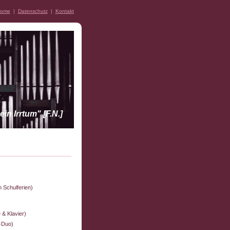
ome
|
Datenschutz
|
Kontakt
n Irrtum" [F.N.]
 Schulferien)
 & Klavier)
n-Duo)