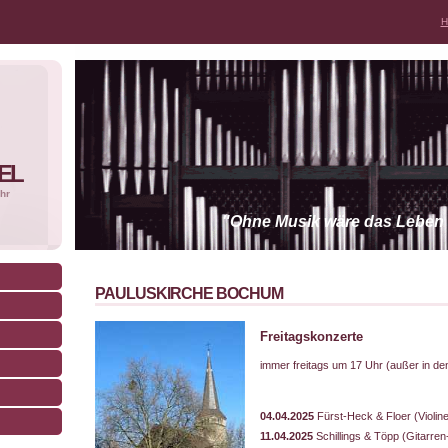
H
EL
hr
"Ohne Musik wäre das Leben ei
PAULUSKIRCHE BOCHUM
Freitagskonzerte
immer freitags um 17 Uhr (außer in den
04.04.2025
Fürst-Heck & Floer (Violine
11.04.2025
Schillings & Töpp (Gitarre