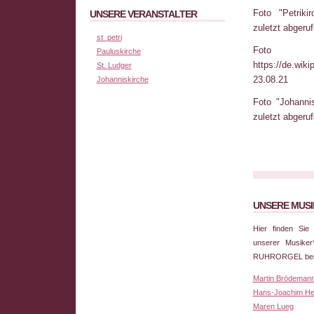
Foto "Petrikir
UNSERE VERANSTALTER
zuletzt abgeru
st_petri
Foto "
Pauluskirche
https://de.wik
St. Ludger
23.08.21
Johanniskirche
Foto "Johannis
zuletzt abgeru
UNSERE MUSI
Hier finden Sie
unserer Musike
RUHRORGEL berei
Martin Brödeman
Hans-Joachim He
Maren Lueg