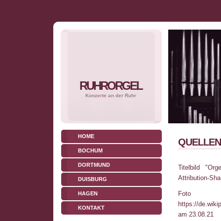
RUHRORGEL
Konzerte an der Ruhr
HOME
QUELLEN
BOCHUM
DORTMUND
Titelbild "O
Attribution-Sha
DUISBURG
Foto
HAGEN
https://de.wik
KONTAKT
am 23.08.21