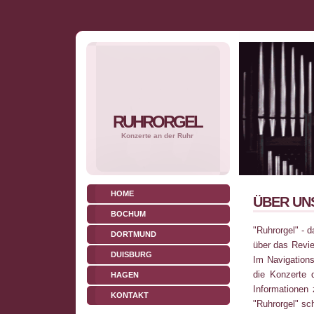
RUHRORGEL
Konzerte an der Ruhr
HOME
ÜBER UN
BOCHUM
"Ruhrorgel" - 
DORTMUND
über das Revie
DUISBURG
Im Navigations
die Konzerte d
HAGEN
Informationen
KONTAKT
"Ruhrorgel" sch