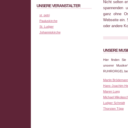
Nicht selten e
UNSERE VERANSTALTER
spannenden u
ganz ohne Or
st_petri
Webseite ein. 
Pauluskirche
oder andere Ko
St. Ludger
Johanniskirche
UNSERE MUSI
Hier finden Sie
unserer Musike
RUHRORGEL berei
Martin Brödeman
Hans-Joachim He
Maren Lueg
Michael Mikolasc
Ludger Schmidt
Thorsten Töpp